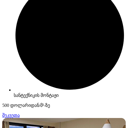
სანტექნიკის მონტაჟი
500 დოლარიდან/მ²-ზე
შეკვეთა